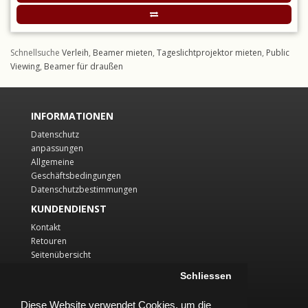
Schnellsuche
Verleih
,
Beamer mieten
,
Tageslichtprojektor mieten
,
Public
Viewing
,
Beamer für draußen
INFORMATIONEN
Datenschutz
anpassungen
Allgemeine
Geschäftsbedingungen
Datenschutzbestimmungen
KUNDENDIENST
Kontakt
Retouren
Seitenübersicht
KONTO
Schliessen
Konto
Diese Website verwendet Cookies, um die
Auftragsverlauf