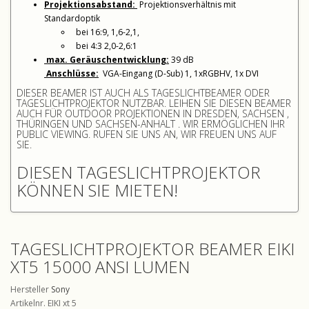
Projektionsabstand:
Projektionsverhältnis mit
Standardoptik
bei 16:9, 1,6-2,1,
bei 4:3 2,0-2,6:1
max. Geräuschentwicklung:
39 dB
Anschlüsse:
VGA-Eingang (D-Sub) 1, 1xRGBHV, 1x DVI
DIESER BEAMER IST AUCH ALS TAGESLICHTBEAMER ODER
TAGESLICHTPROJEKTOR NUTZBAR. LEIHEN SIE DIESEN BEAMER
AUCH FÜR OUTDOOR PROJEKTIONEN
IN DRESDEN, SACHSEN ,
THÜRINGEN UND SACHSEN-ANHALT . WIR ERMÖGLICHEN IHR
PUBLIC VIEWING. RUFEN SIE UNS AN, WIR FREUEN UNS AUF
SIE.
DIESEN TAGESLICHTPROJEKTOR
KÖNNEN SIE MIETEN!
TAGESLICHTPROJEKTOR BEAMER EIKI
XT5 15000 ANSI LUMEN
Hersteller
Sony
Artikelnr. EIKI xt 5