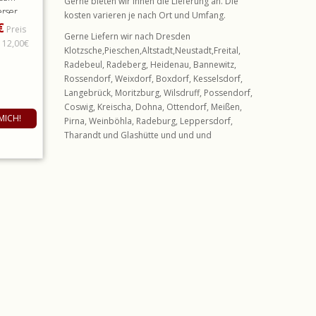
Gerne bieten wir Ihnen die Lieferung an. Die
erser
kosten varieren je nach Ort und Umfang.
€
ste.
Preis
Gerne Liefern wir nach Dresden
 12,00€
Klotzsche,Pieschen,Altstadt,Neustadt,Freital,
Radebeul, Radeberg, Heidenau, Bannewitz,
Rossendorf, Weixdorf, Boxdorf, Kesselsdorf,
Langebrück, Moritzburg, Wilsdruff, Possendorf,
Coswig, Kreischa, Dohna, Ottendorf, Meißen,
MICH!
Pirna, Weinböhla, Radeburg, Leppersdorf,
Tharandt und Glashütte und und und