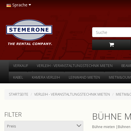
Sprache
VERKAUF
VERLEIH - VERANSTALTUNGSTECHNIK MIETEN
BEAM
KABEL
KAMERA VERLEIH
LEINWAND MIETEN
MIETM&OUML
STARTSEITE
VERLEIH - VERANSTALTUNGSTECHNIK MIETEN
MIETM&O
BÜHNE M
FILTER
Preis
Bühne mieten |Bühnen