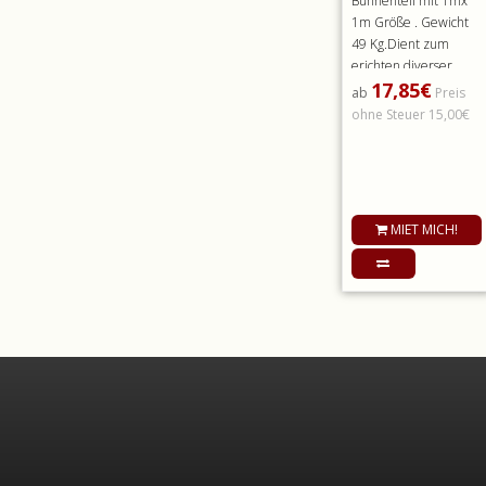
Bühnenteil mit 1mx
1m Größe . Gewicht
49 Kg.Dient zum
erichten diverser
17,85€
Bühnenpodeste.
ab
Preis
Mieten Sie di..
ohne Steuer 15,00€
MIET MICH!