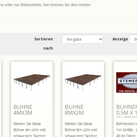
e oder nur Bühnenteile, hier können Sie dies mieten.
Sortieren
Anzeige
nach
BÜHNE
BÜHNE
BÜHNEN
4MX3M
8MX2M
0,5M X 
OUTDO
Mieten Sie diese
Mieten Sie diese
Bühnenteil 
Bühne 4m x3m inkl.
Bühne 8m x2m inkl.
1m Größe . 
schwarzem Skirting
schwarzem Skirting
49 Kg.Dient