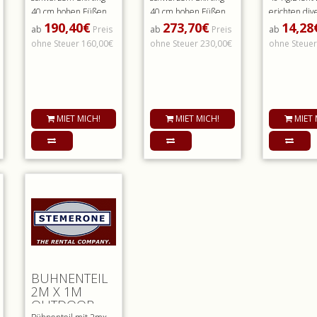
40 cm hohen Füßen,
40 cm hohen Füßen,
erichten div
190,40€
273,70€
14,28
grauem Teppich. inkl
grauem Teppich. inkl
Bühnenpode
ab
Preis
ab
Preis
ab
Bühne..
Bühne..
Mieten Sie ..
ohne Steuer 160,00€
ohne Steuer 230,00€
ohne Steuer
MIET MICH!
MIET MICH!
MIET 
BÜHNENTEIL
2M X 1M
OUTDOOR