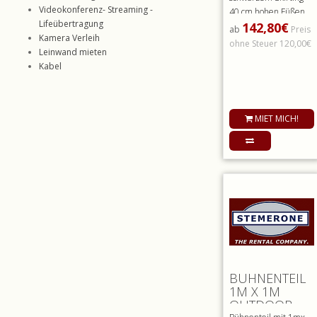
Videokonferenz- Streaming -
40 cm hohen Füßen,
Lifeübertragung
142,80€
grauem Teppich. inkl
ab
Preis
Kamera Verleih
Bühne..
ohne Steuer 120,00€
Leinwand mieten
Kabel
MIET MICH!
BÜHNENTEIL
1M X 1M
OUTDOOR