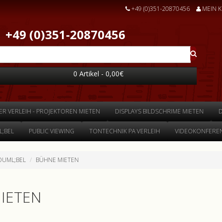
+49 (0)351-20870456
MEIN 
+49 (0)351-20870456
0 Artikel - 0,00€
ER VERLEIH - PROJEKTOREN MIETEN
DISPLAYS BILDSCHRIME MIETEN
;BEL
PUBLIC VIEWING
TONTECHNIK PA VERLEIH
VIDEOKONFEREN
UML;BEL
BÜHNE MIETEN
IETEN