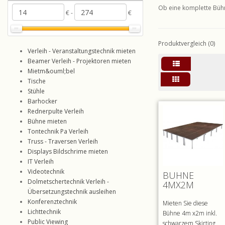
Ob eine komplette Bühn
€ -
€
Produktvergleich (0)
Verleih - Veranstaltungstechnik mieten
Beamer Verleih - Projektoren mieten
Mietm&ouml;bel
Tische
Stühle
Barhocker
Rednerpulte Verleih
Bühne mieten
Tontechnik Pa Verleih
Truss - Traversen Verleih
Displays Bildschrime mieten
IT Verleih
Videotechnik
BÜHNE
Dolmetschertechnik Verleih -
4MX2M
Übersetzungstechnik ausleihen
Konferenztechnik
Mieten Sie diese
Lichttechnik
Bühne 4m x2m inkl.
Public Viewing
schwarzem Skirting