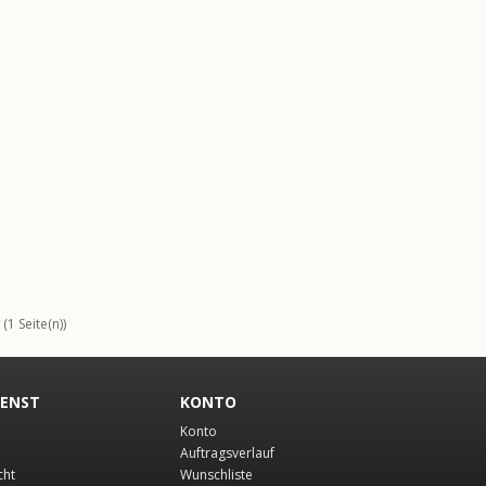
(1 Seite(n))
IENST
KONTO
Konto
Auftragsverlauf
cht
Wunschliste