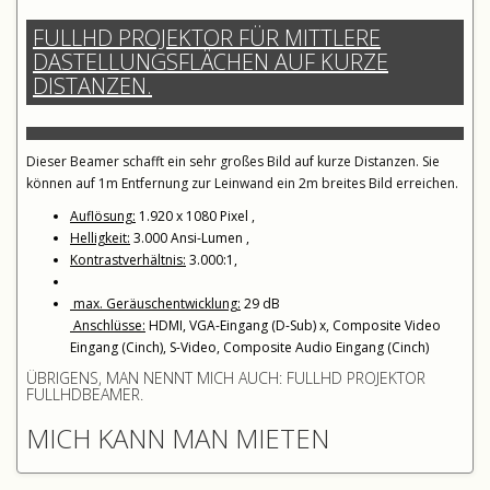
FULLHD PROJEKTOR FÜR MITTLERE
DASTELLUNGSFLÄCHEN AUF KURZE
DISTANZEN.
Dieser Beamer schafft ein sehr großes Bild auf kurze Distanzen. Sie
können auf 1m Entfernung zur Leinwand ein 2m breites Bild erreichen.
Auflösung:
1.920 x 1080 Pixel ,
Helligkeit:
3.000 Ansi-Lumen ,
Kontrastverhältnis:
3.000:1,
max. Geräuschentwicklung:
29 dB
Anschlüsse:
HDMI, VGA-Eingang (D-Sub) x, Composite Video
Eingang (Cinch), S-Video, Composite Audio Eingang (Cinch)
ÜBRIGENS, MAN NENNT MICH AUCH: FULLHD PROJEKTOR
FULLHDBEAMER.
MICH KANN MAN MIETEN