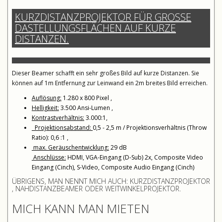
KURZDISTANZPROJEKTOR FÜR GROSSE D
ASTELLUNGSFLÄCHEN AUF KURZE D
ISTANZEN.
Dieser Beamer schafft ein sehr großes Bild auf kurze Distanzen. Sie
können auf 1m Entfernung zur Leinwand ein 2m breites Bild erreichen.
Auflösung:
1.280 x 800 Pixel ,
Helligkeit:
3.500 Ansi-Lumen ,
Kontrastverhältnis:
3.000:1,
Projektionsabstand:
0,5 - 2,5 m / Projektionsverhältnis (Throw
Ratio): 0,6 :1 ,
max. Geräuschentwicklung:
29 dB
Anschlüsse:
HDMI, VGA-Eingang (D-Sub) 2x, Composite Video
Eingang (Cinch), S-Video, Composite Audio Eingang (Cinch)
ÜBRIGENS, MAN NENNT MICH AUCH: KURZDISTANZPROJEKTOR
, NAHDISTANZBEAMER ODER WEITWINKELPROJEKTOR.
MICH KANN MAN MIETEN