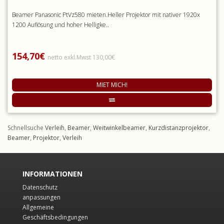
Beamer Panasonic PtVz580 mieten.Heller Projektor mit nativer 1920x
1200 Auflösung und hoher Helligke..
154,70€
netto exkl.Mwst 130,00€
MIET MICH!
Schnellsuche
Verleih
,
Beamer
,
Weitwinkelbeamer
,
Kurzdistanzprojektor
,
Beamer
,
Projektor
,
Verleih
INFORMATIONEN
Datenschutz
anpassungen
Allgemeine
Geschäftsbedingungen