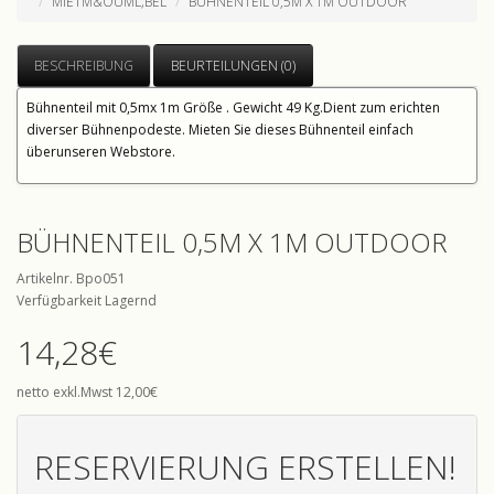
MIETM&OUML;BEL
BÜHNENTEIL 0,5M X 1M OUTDOOR
BESCHREIBUNG
BEURTEILUNGEN (0)
Bühnenteil mit 0,5mx 1m Größe . Gewicht 49 Kg.Dient zum erichten
diverser Bühnenpodeste. Mieten Sie dieses Bühnenteil einfach
überunseren Webstore.
BÜHNENTEIL 0,5M X 1M OUTDOOR
Artikelnr. Bpo051
Verfügbarkeit Lagernd
14,28€
netto exkl.Mwst 12,00€
RESERVIERUNG ERSTELLEN!