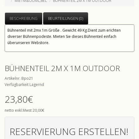
MIETM&OUML;BEL
BÜHNENTEIL 2M X 1M OUTDOOR
BESCHREIBUNG
BEURTEILUNGEN (0)
Bühnenteil mit 2mx 1m Größe . Gewicht 49 Kg.Dient zum erichten
diverser Bühnenpodeste. Mieten Sie dieses Bühnenteil einfach
überunseren Webstore.
BÜHNENTEIL 2M X 1M OUTDOOR
Artikelnr. Bpo21
Verfügbarkeit Lagernd
23,80€
netto exkl.Mwst 20,00€
RESERVIERUNG ERSTELLEN!