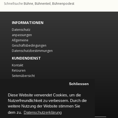
Schnellsuche
Bühne
,
Bühnenteil
,
Bühnenpodest
INFORMATIONEN
Datenschutz
anpassungen
Allgemeine
Geschäftsbedingungen
Datenschutzbestimmungen
KUNDENDIENST
Kontakt
Retouren
Seitenübersicht
KONTO
Schliessen
Konto
Diese Website verwendet Cookies, um die
Auftragsverlauf
Nutzerfreundlichkeit zu verbessern. Durch die
Wunschliste
Newsletter
weitere Nutzung der Website stimmen Sie
dem zu.
Datenschutzerklärung