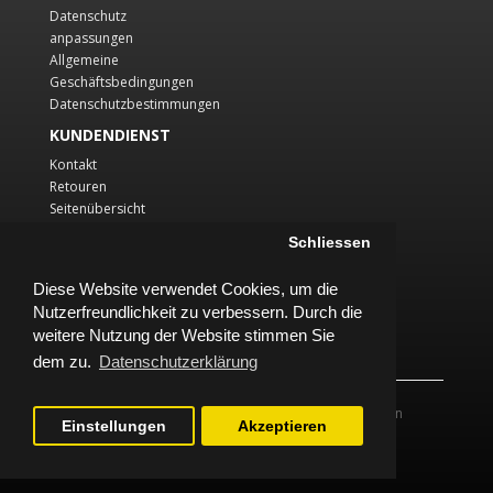
Datenschutz
anpassungen
Allgemeine
Geschäftsbedingungen
Datenschutzbestimmungen
KUNDENDIENST
Kontakt
Retouren
Seitenübersicht
KONTO
Schliessen
Konto
Diese Website verwendet Cookies, um die
Auftragsverlauf
Nutzerfreundlichkeit zu verbessern. Durch die
Wunschliste
Newsletter
weitere Nutzung der Website stimmen Sie
dem zu.
Datenschutzerklärung
Powered By Stemerone Veranstaltungstechnik Inh. Stefan
Einstellungen
Akzeptieren
Merker © 2026