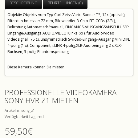
BESCHREIBUNG
BEURTEILUNGEN (0)
Objektiv Objektiv vom Typ Carl Zeiss Vario-Sonnar T*, 12x (optisch),
Filterdurchmesser: 72 mm, Bildwandler 3-Chip-FIT-CCDs (2/3“),
Belichtung Automatisch/manuell, EINGANGS-/AUSGANGSANSCHLÜSSE:
Eingänge/Ausgänge AUDIO/VIDEO Klinke (x1), für Audio/Video
Videosignal: 75 Ω, unsymmetrisch S-Video-Eingang/-Ausgang Mini DIN,
4-polig (1 x), Component, i.LINK 4-polig,XLR-Audioeingang 2 x XLR-
Buchsen, 3-polig Phantomspeisung
Diese Kamera können Sie mieten
PROFESSIONELLE VIDEOKAMERA
SONY HVR Z1 MIETEN
Artikelnr. sony_z1
Verfügbarkeit Lagernd
59,50€