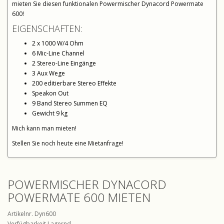
mieten Sie diesen funktionalen Powermischer Dynacord Powermate
600!
EIGENSCHAFTEN:
2 x 1000 W/4 Ohm
6 Mic-Line Channel
2 Stereo-Line Eingänge
3 Aux Wege
200 editierbare Stereo Effekte
Speakon Out
9 Band Stereo Summen EQ
Gewicht 9 kg
Mich kann man mieten!
Stellen Sie noch heute eine Mietanfrage!
POWERMISCHER DYNACORD
POWERMATE 600 MIETEN
Artikelnr. Dyn600
Verfügbarkeit Lagernd