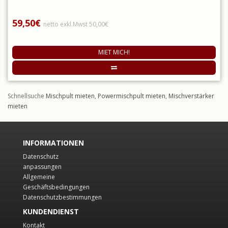
59,50€
netto exkl.Mwst 50,00€
MIET MICH!
Schnellsuche
Mischpult mieten
,
Powermischpult mieten
,
Mischverstärker
mieten
INFORMATIONEN
Datenschutz
anpassungen
Allgemeine
Geschäftsbedingungen
Datenschutzbestimmungen
KUNDENDIENST
Kontakt