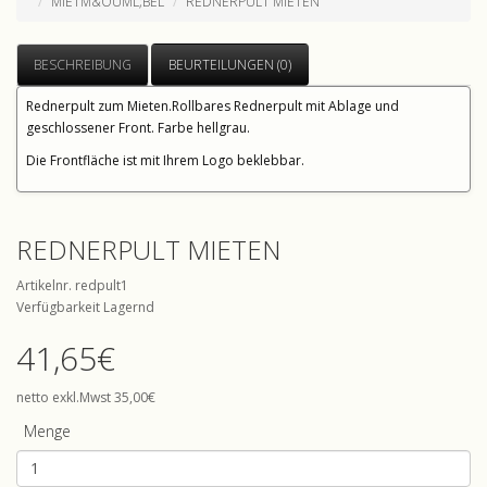
MIETM&OUML;BEL
REDNERPULT MIETEN
BESCHREIBUNG
BEURTEILUNGEN (0)
Rednerpult zum Mieten.Rollbares Rednerpult mit Ablage und
geschlossener Front. Farbe hellgrau.
Die Frontfläche ist mit Ihrem Logo beklebbar.
REDNERPULT MIETEN
Artikelnr. redpult1
Verfügbarkeit Lagernd
41,65€
netto exkl.Mwst 35,00€
Menge