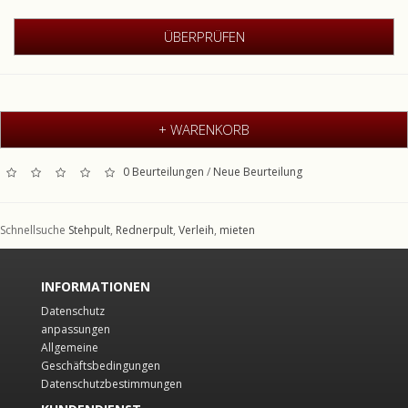
+ WARENKORB
0 Beurteilungen
/
Neue Beurteilung
Schnellsuche
Stehpult
,
Rednerpult
,
Verleih
,
mieten
INFORMATIONEN
Datenschutz
anpassungen
Allgemeine
Geschäftsbedingungen
Datenschutzbestimmungen