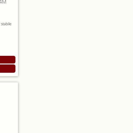
,4M
 stabile