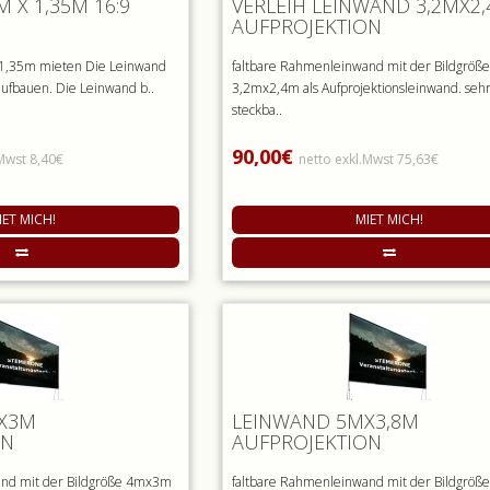
 X 1,35M 16:9
VERLEIH LEINWAND 3,2MX2
AUFPROJEKTION
 1,35m mieten Die Leinwand
faltbare Rahmenleinwand mit der Bildgröße
 aufbauen. Die Leinwand b..
3,2mx2,4m als Aufprojektionsleinwand. sehr
steckba..
90,00€
.Mwst 8,40€
netto exkl.Mwst 75,63€
IET MICH!
MIET MICH!
X3M
LEINWAND 5MX3,8M
ON
AUFPROJEKTION
and mit der Bildgröße 4mx3m
faltbare Rahmenleinwand mit der Bildgröße