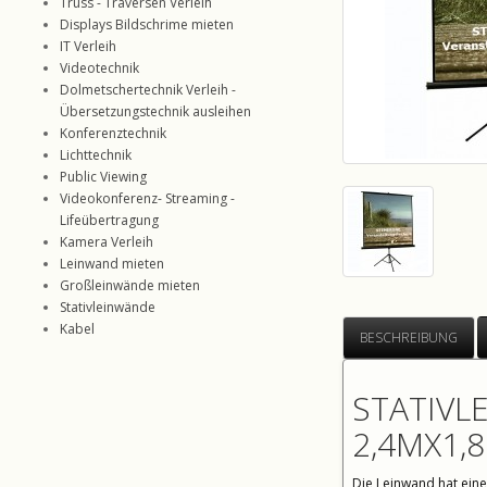
Truss - Traversen Verleih
Displays Bildschrime mieten
IT Verleih
Videotechnik
Dolmetschertechnik Verleih -
Übersetzungstechnik ausleihen
Konferenztechnik
Lichttechnik
Public Viewing
Videokonferenz- Streaming -
Lifeübertragung
Kamera Verleih
Leinwand mieten
Großleinwände mieten
Stativleinwände
Kabel
BESCHREIBUNG
STATIVL
2,4MX1,
Die Leinwand hat ein