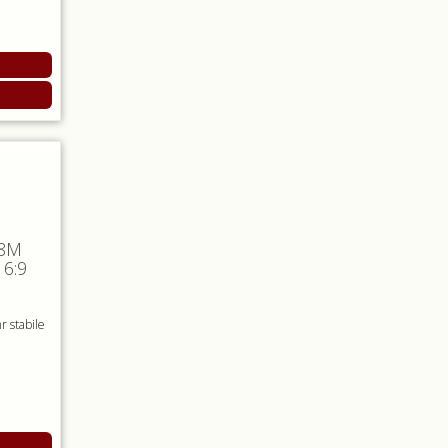
,8M
6:9
e
r stabile