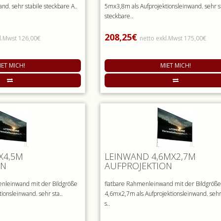
and. sehr stabile steckbare A..
5mx3,8m als Aufprojektionsleinwand. sehr s
steckbare..
208,25€
l.Mwst 126,00€
netto exkl.Mwst 175,00€
IET MICH!
MIET MICH!
X4,5M
LEINWAND 4,6MX2,7M
ON
AUFPROJEKTION
enleinwand mit der Bildgröße
flatbare Rahmenleinwand mit der Bildgröß
ionsleinwand. sehr sta..
4,6mx2,7m als Aufprojektionsleinwand. sehr
s..