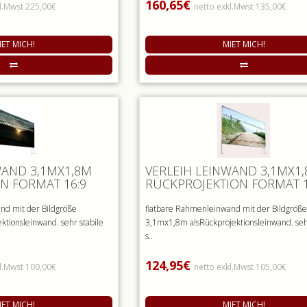
160,65€
l.Mwst 225,00€
netto exkl.Mwst 135,00€
IET MICH!
MIET MICH!
WAND 3,1MX1,8M
VERLEIH LEINWAND 3,1MX1
N FORMAT 16:9
RÜCKPROJEKTION FORMAT 1
nd mit der Bildgröße
flatbare Rahmenleinwand mit der Bildgröß
ktionsleinwand. sehr stabile
3,1mx1,8m alsRückprojektionsleinwand. seh
s..
124,95€
l.Mwst 100,00€
netto exkl.Mwst 105,00€
IET MICH!
MIET MICH!