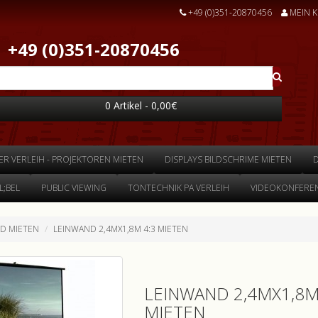
+49 (0)351-20870456
MEIN 
+49 (0)351-20870456
0 Artikel - 0,00€
ER VERLEIH - PROJEKTOREN MIETEN
DISPLAYS BILDSCHRIME MIETEN
;BEL
PUBLIC VIEWING
TONTECHNIK PA VERLEIH
VIDEOKONFEREN
D MIETEN
LEINWAND 2,4MX1,8M 4:3 MIETEN
LEINWAND 2,4MX1,8M
MIETEN