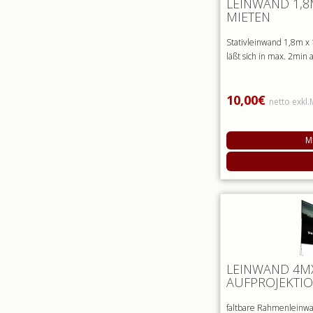
LEINWAND 1,8M
MIETEN
Stativleinwand 1,8m x
läßt sich in max. 2min
10,00€
netto exkl
M
LEINWAND 4M
AUFPROJEKTI
faltbare Rahmenleinw