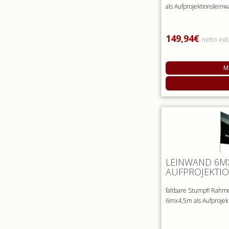
als Aufprojektionsleinw
149,94€
netto exk
M
LEINWAND 6M
AUFPROJEKTI
faltbare Stumpfl Rahm
6mx4,5m als Aufprojekt