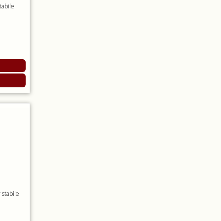
tabile
e
 stabile