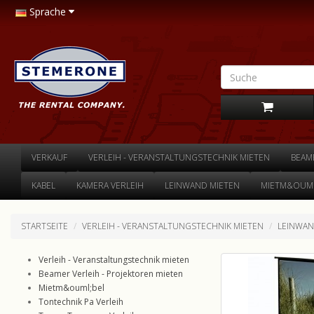
Sprache
VERKAUF
VERLEIH - VERANSTALTUNGSTECHNIK MIETEN
BEAM
KABEL
KAMERA VERLEIH
LEINWAND MIETEN
MIETM&OUML
STARTSEITE
VERLEIH - VERANSTALTUNGSTECHNIK MIETEN
LEINWAN
Verleih - Veranstaltungstechnik mieten
Beamer Verleih - Projektoren mieten
Mietm&ouml;bel
Tontechnik Pa Verleih