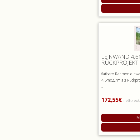
LEINWAND 4,6
RÜCKPROJEKT
flatbare Rahmenleinwa
4,6mx2,7m als Rückproj
..
172,55€
netto exk
M