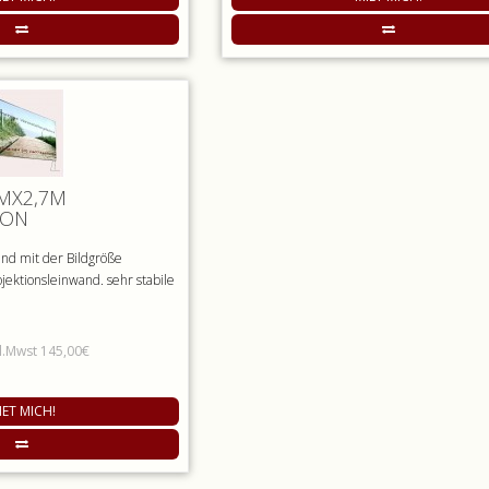
MX2,7M
ION
nd mit der Bildgröße
ektionsleinwand. sehr stabile
l.Mwst 145,00€
IET MICH!