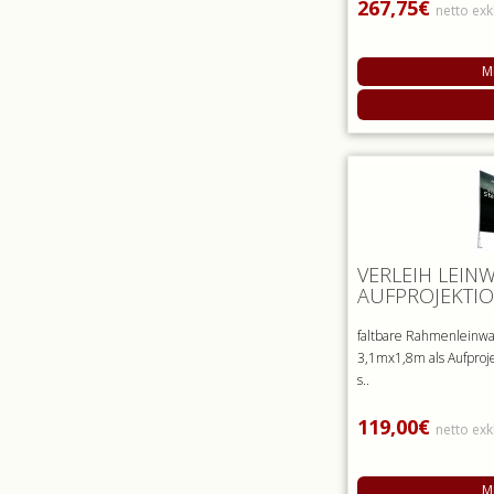
267,75€
netto exk
M
VERLEIH LEIN
AUFPROJEKTIO
faltbare Rahmenleinwa
3,1mx1,8m als Aufproje
s..
119,00€
netto exk
M