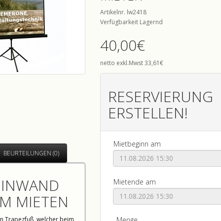
Artikelnr. lw2418
Verfügbarkeit Lagernd
40,00€
netto exkl.Mwst 33,61€
RESERVIERUNG
ERSTELLEN!
Mietbeginn am
BEURTEILUNGEN (0)
EINWAND
Mietende am
8M MIETEN
Menge
en Trapezfuß ,welcher beim