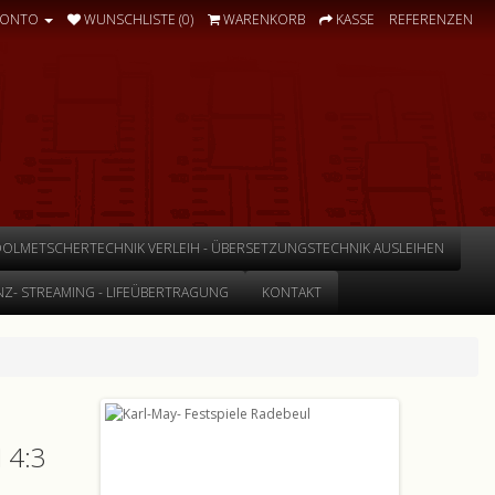
KONTO
WUNSCHLISTE (0)
WARENKORB
KASSE
REFERENZEN
DOLMETSCHERTECHNIK VERLEIH - ÜBERSETZUNGSTECHNIK AUSLEIHEN
Z- STREAMING - LIFEÜBERTRAGUNG
KONTAKT
 4:3