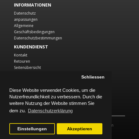
INFORMATIONEN
Datenschutz
anpassungen
Allgemeine
Geschäftsbedingungen
Datenschutzbestimmungen
KUNDENDIENST
Kontakt
Retouren
Seitenübersicht
KONTO
Schliessen
Konto
Diese Website verwendet Cookies, um die
Auftragsverlauf
Nutzerfreundlichkeit zu verbessern. Durch die
Wunschliste
Newsletter
weitere Nutzung der Website stimmen Sie
dem zu.
Datenschutzerklärung
Powered By Stemerone Veranstaltungstechnik Inh. Stefan
Einstellungen
Akzeptieren
Merker © 2026