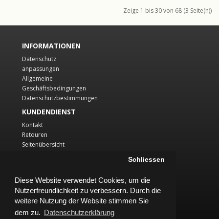
Zeige 1 bis 30 von 68 (3 Seite(n))
INFORMATIONEN
Datenschutz
anpassungen
Allgemeine
Geschäftsbedingungen
Datenschutzbestimmungen
KUNDENDIENST
Kontakt
Retouren
Seitenübersicht
KONTO
Schliessen
Konto
Diese Website verwendet Cookies, um die
Auftragsverlauf
Nutzerfreundlichkeit zu verbessern. Durch die
Wunschliste
Newsletter
weitere Nutzung der Website stimmen Sie
dem zu.
Datenschutzerklärung