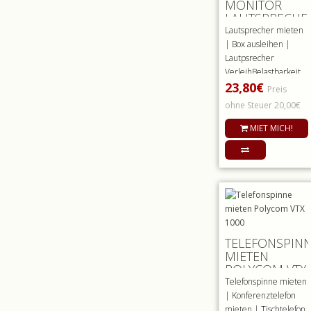
MONITOR
LAUTSPRECHE
HK PRO 10 X
Lautsprecher mieten
MIETEN
| Box ausleihen |
Lautpsrecher
VerleihBelastbarkeit
23,80€
nominal (RMS)300
Preis
WattBelastb..
ohne Steuer 20,00€
MIET MICH!
TELEFONSPIN
MIETEN
POLYCOM VTX
1000
Telefonspinne mieten
| Konferenztelefon
mieten | Tischtelefon