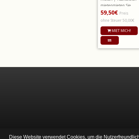
mietenmieten Sie
59,50€
diese Telefonspinne f..
Preis
ohne Steuer 50,00€
MIET MICH!
Diese Website verwendet Cookies, um die Nutzerfreundlich