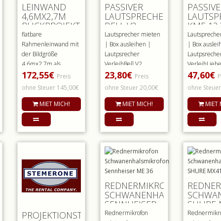
R
LEINWAND
PASSIVER
PASSIV
4,6MX2,7M
LAUTSPRECHER
LAUTSP
RÜCKPROJEKTION
BELL V2
KME 12 
MIETEN
MIETEN
flatbare
Lautsprecher mieten
Lautspreche
Rahmenleinwand mit
| Box ausleihen |
| Box auslei
der Bildgröße
Lautpsrecher
Lautpsreche
4,6mx2,7m als
VerleihBell V2
VerleihLiehe
172,55€
23,80€
47,60€
Rückprojektionsleinwand.
Outdoor Lautsprecher
diesen funkt
Preis
Preis
P
sehr stabile ..
mieten leichg..
Miettelklas..
ohne Steuer 145,00€
ohne Steuer 20,00€
ohne Steuer
MIET MICH!
MIET MICH!
MIET 
REDNERMIKROFON
REDNE
SCHWANENHALSMIKROFON
SCHWA
SENNHEISER
SHURE 
ME 36
Rednermikrofon
Rednermikr
PROJEKTIONSTISCH