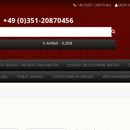
+49 (0)351-20870456
MEIN 
+49 (0)351-20870456
0 Artikel - 0,00€
ER VERLEIH - PROJEKTOREN MIETEN
DISPLAYS BILDSCHRIME MIETEN
;BEL
PUBLIC VIEWING
TONTECHNIK PA VERLEIH
VIDEOKONFEREN