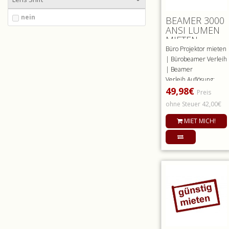
nein
BEAMER 3000
ANSI LUMEN
MIETEN
Büro Projektor mieten
| Bürobeamer Verleih
| Beamer
Verleih.Auflösung:
49,98€
1.024 x 768 Pixel ,
Preis
Helligke..
ohne Steuer 42,00€
MIET MICH!