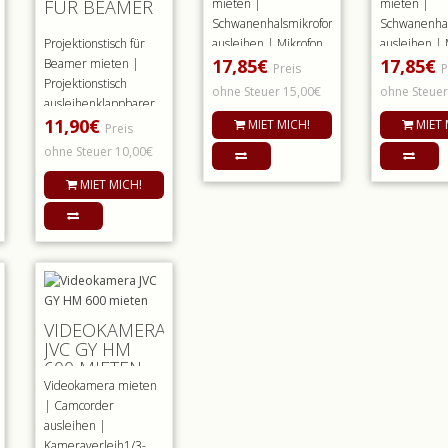
FÜR BEAMER
mieten |
mieten |
R
Schwanenhalsmikrofon
Schwanenhal
Projektionstisch für
ausleihen | Mikrofon
ausleihen | 
17,85€
17,85€
Beamer mieten |
mietenSenneiser ME
mietenShur
Preis
P
Projektionstisch
36 Rednermikrof..
Rednermikro
ohne Steuer 15,00€
ohne Steuer
ausleihenklappbarer
11,90€
Projektionstisch
MIET MICH!
MIET 
Preis
Beamer un..
ohne Steuer 10,00€
MIET MICH!
VIDEOKAMERA
JVC GY HM
NE
600 MIETEN
Videokamera mieten
| Camcorder
ausleihen |
Kameraverleih1/3-