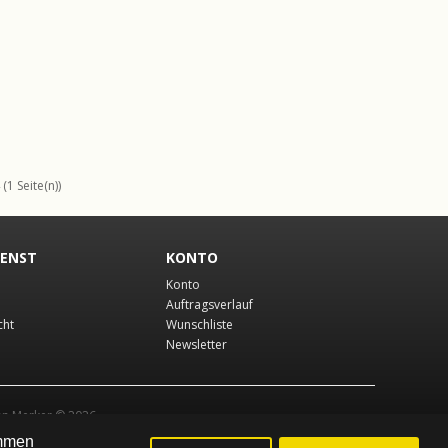
(1 Seite(n))
IENST
KONTO
Konto
Auftragsverlauf
cht
Wunschliste
Newsletter
an Merker © 2026
immen