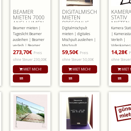
BEAMER
DIGITALMISCHPULT
KAMER
MIETEN 7000
MIETEN
STATIV
ANSI LUMEN
PRESONUS
MIETEN
WXGA LEIHEN
STUDIO LIVE
MANFR
Beamer mieten |
Digitalmischpult
Kamera Stat
16.4.2
MVB 35
Tageslicht Beamer
mieten | digitales
| Kamerasta
ausleihen | Beamer
Mischpult ausleihen |
Verleih |
verleih | Beamer
Mischpult
Videokamera
273,70€
59,50€
14,28€
7000 Ansi
VerleihLeihen Sie
ausleihenMi
Preis
Preis
P
LumenBeamer
dieses Digital..
dieses Vide
ohne Steuer 230,00€
ohne Steuer 50,00€
ohne Steuer
Panasoni..
MIET MICH!
MIET MICH!
MIET 