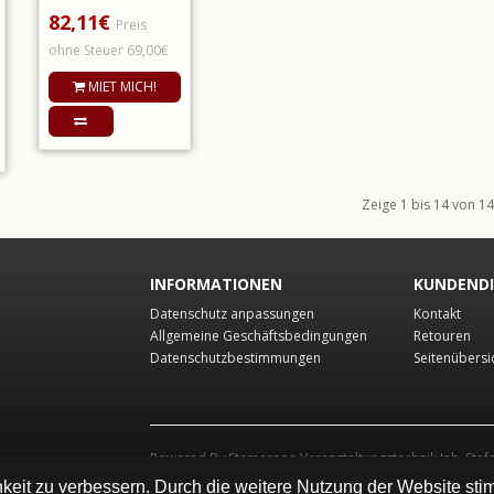
82,11€
Zoll, 12-Bit Full-HD-
Preis
CMOS- Bildwandler (..
ohne Steuer 69,00€
MIET MICH!
Zeige 1 bis 14 von 14 
INFORMATIONEN
KUNDEND
Datenschutz anpassungen
Kontakt
Allgemeine Geschäftsbedingungen
Retouren
Datenschutzbestimmungen
Seitenübersi
Powered By Stemerone Veranstaltungstechnik Inh. Stef
keit zu verbessern. Durch die weitere Nutzung der Website st