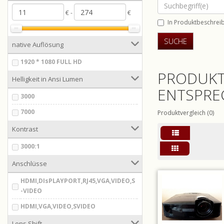
€ -
€
In Produktbeschrei
native Auflösung
1920 * 1080 FULL HD
PRODUKT
Helligkeit in Ansi Lumen
ENTSPRE
3000
7000
Produktvergleich (0)
Kontrast
3000:1
Anschlüsse
HDMI,DIsPLAYPORT,RJ45,VGA,VIDEO,S
-VIDEO
HDMI,VGA,VIDEO,SVIDEO
Lens Shift