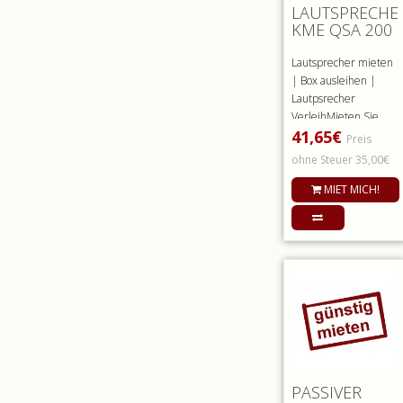
LAUTSPRECHE
KME QSA 200
Lautsprecher mieten
| Box ausleihen |
Lautpsrecher
VerleihMieten Sie
41,65€
unsere QSA 200
Preis
aktiven Lautspre..
ohne Steuer 35,00€
MIET MICH!
PASSIVER