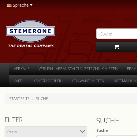
Sprache
VERKAUF
VERLEIH - VERANSTALTUNGSTECHNIK MIETEN
BEAM
KABEL
KAMERA VERLEIH
LEINWAND MIETEN
MIETM&OUML
STARTSEITE
SUCHE
SUCHE
FILTER
Suche
Preis