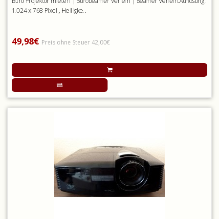
Büro Projektor mieten | Bürobeamer Verleih | Beamer Verleih.Auflösung:
1.024 x 768 Pixel , Helligke..
49,98€
Preis ohne Steuer 42,00€