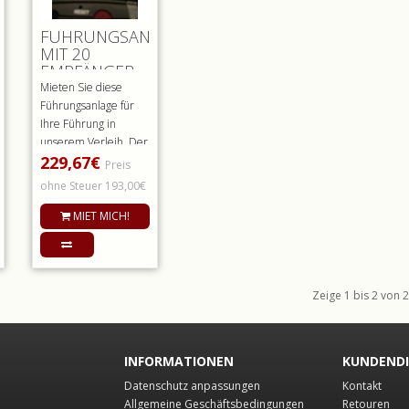
RANLAGE
FÜHRUNGSANLAGE
MIT 20
EMPFÄNGER
Mieten Sie diese
Führungsanlage für
Ihre Führung in
unserem Verleih. Der
229,67€
rkabine
Führer oder Guide
Preis
kann entw..
ohne Steuer 193,00€
MIET MICH!
Zeige 1 bis 2 von 2 
INFORMATIONEN
KUNDEND
Datenschutz anpassungen
Kontakt
Allgemeine Geschäftsbedingungen
Retouren