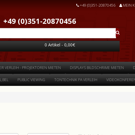
+49 (0)351-20870456
MEIN 
+49 (0)351-20870456
0 Artikel - 0,00€
ER VERLEIH - PROJEKTOREN MIETEN
DISPLAYS BILDSCHRIME MIETEN
;BEL
PUBLIC VIEWING
TONTECHNIK PA VERLEIH
VIDEOKONFEREN