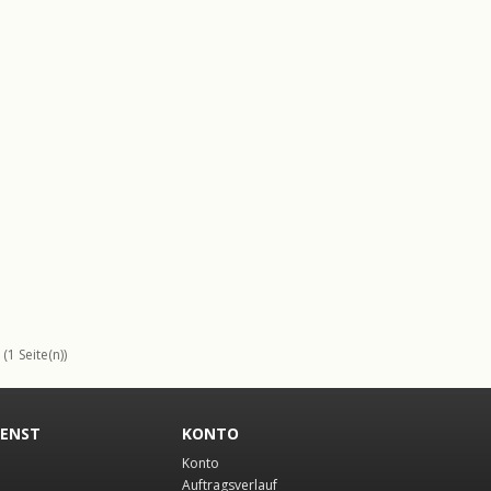
(1 Seite(n))
IENST
KONTO
Konto
Auftragsverlauf