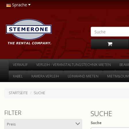
Sprache
VERKAUF
VERLEIH - VERANSTALTUNGSTECHNIK MIETEN
BEAM
KABEL
KAMERA VERLEIH
LEINWAND MIETEN
MIETM&OUML
STARTSEITE
SUCHE
SUCHE
FILTER
Suche
Preis