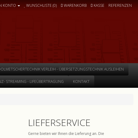
N KONTO
WUNSCHLISTE (0)
WARENKORB
KASSE
REFERENZEN
DOLMETSCHERTECHNIK VERLEIH - ÜBERSETZUNGSTECHNIK AUSLEIHEN
Z- STREAMING - LIFEÜBERTRAGUNG
KONTAKT
LIEFERSERVICE
Gerne bieten wir Ihnen die Lieferung an. Die