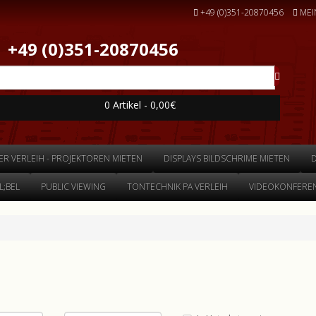
+49 (0)351-20870456
MEI
+49 (0)351-20870456
0 Artikel - 0,00€
ER VERLEIH - PROJEKTOREN MIETEN
DISPLAYS BILDSCHRIME MIETEN
;BEL
PUBLIC VIEWING
TONTECHNIK PA VERLEIH
VIDEOKONFEREN