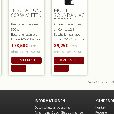
G
BESCHALLUNG
MOBILE
800 W MIETEN
SOUNDANLAGE
BOSE L1
COMPACT2
Beschallung mieten
Anlage mieten Bose
MIETEN
800W |
L1 Compact2 |
Beschallungsanlage
Beschallungsanlage
leihen 800W | Anlage
leihen 400W | Anlage
178,50€
89,25€
ausleihenMieten Sie
ausleihenMieten Sie
Preis
Preis
unsere Kleinbe..
u..
ohne Steuer 150,00€
ohne Steuer 75,00€
MIET MICH!
MIET MICH!
Zeige 1 bis 3 von 3 
INFORMATIONEN
KUNDEND
Datenschutz anpassungen
Kontakt
Allgemeine Geschäftsbedingungen
Retouren