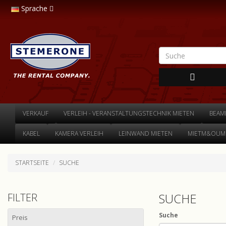
Sprache
VERKAUF
VERLEIH - VERANSTALTUNGSTECHNIK MIETEN
BEAM
KABEL
KAMERA VERLEIH
LEINWAND MIETEN
MIETM&OUML
STARTSEITE
SUCHE
SUCHE
FILTER
Suche
Preis