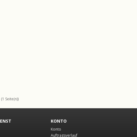
(1 Seite(n))
IENST
KONTO
Konto
Auftragsverlauf