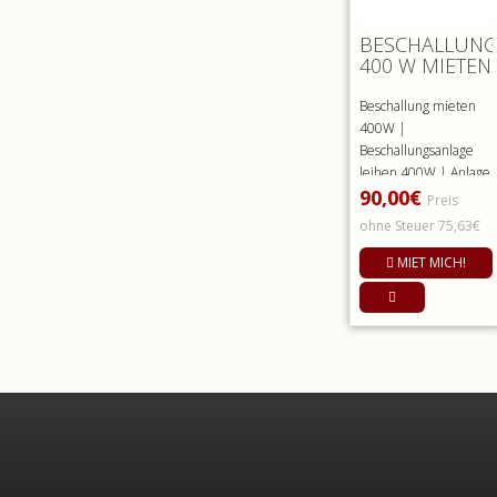
BESCHALLUN
400 W MIETEN
Beschallung mieten
400W |
Beschallungsanlage
leihen 400W | Anlage
90,00€
ausleihenMieten Sie
Preis
unsere Kleinbe..
ohne Steuer 75,63€
MIET MICH!