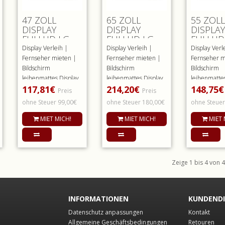
47 ZOLL
65 ZOLL
55 ZOLL
DISPLAY
DISPLAY
DISPLAY
FULLHD LG
FULLHD LG
FULLHD
MATTE
Display Verleih |
Display Verleih |
Display Verl
OBERFLÄCHE
Fernseher mieten |
Fernseher mieten |
Fernseher m
Bildschirm
Bildschirm
Bildschirm
leihenmattes Display
leihenmattes Display
leihenmattes
117,81€
214,20€
148,75
mit einer
mit einer
mit einer
Preis
Preis
Bildschirmdiagonale
Bildschirmdiagonale
Bildschirmdi
ohne Steuer 99,00€
ohne Steuer 180,00€
ohne Steuer
v..
v..
v..
MIET MICH!
MIET MICH!
MIET 
Zeige 1 bis 4 von 4 
INFORMATIONEN
KUNDEND
Datenschutz anpassungen
Kontakt
Allgemeine Geschäftsbedingungen
Retouren