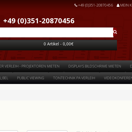
+49 (0)351-20870456
MEIN 
+49 (0)351-20870456
0 Artikel - 0,00€
ER VERLEIH - PROJEKTOREN MIETEN
DISPLAYS BILDSCHRIME MIETEN
;BEL
PUBLIC VIEWING
TONTECHNIK PA VERLEIH
VIDEOKONFEREN