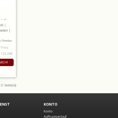
 LG
eih |
ieten |
 Display
€
Preis
agonale
 125,00€
MICH!
(1 Seite(n))
IENST
KONTO
Konto
Auftragsverlauf