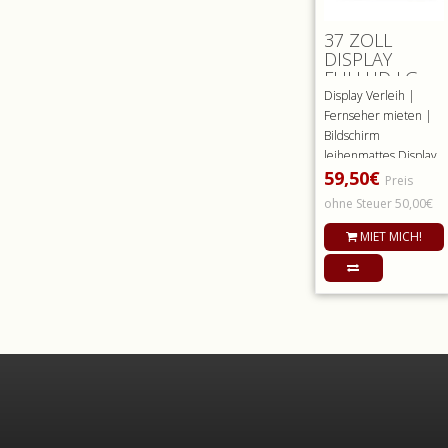
37 ZOLL
DISPLAY
FULLHD LG
MATTE
Display Verleih |
OBERFLÄCHE
Fernseher mieten |
Bildschirm
leihenmattes Display
59,50€
mit einer
Preis
Bildschirmdiagonale
ohne Steuer 50,00€
v..
MIET MICH!