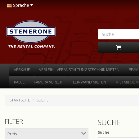
Sprache
VERKAUF
VERLEIH - VERANSTALTUNGSTECHNIK MIETEN
BEAM
KABEL
KAMERA VERLEIH
LEINWAND MIETEN
MIETM&OUML
STARTSEITE
SUCHE
SUCHE
FILTER
Suche
Preis