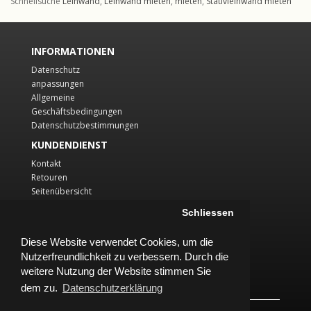
Schnellsuche
Leinwand
,
Leinwand mieten
,
mieten
,
Stativleinwand mieten
INFORMATIONEN
Datenschutz
anpassungen
Allgemeine
Geschäftsbedingungen
Datenschutzbestimmungen
KUNDENDIENST
Kontakt
Retouren
Seitenübersicht
KONTO
Schliessen
Konto
Diese Website verwendet Cookies, um die
Auftragsverlauf
Nutzerfreundlichkeit zu verbessern. Durch die
Wunschliste
Newsletter
weitere Nutzung der Website stimmen Sie
dem zu.
Datenschutzerklärung